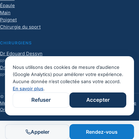
Épaule
Main
Poignet
Chirurgie du sport
CHIRURGIENS
Dr Edouard Dessyn
RPPS :
10101017126
Nous utilisons des cookies de mesure d’audience
Dr Harrisson Haight
(Google Analytics) pour améliorer votre expérience.
RPPS :
10101992328
Aucune donnée n’est collectée sans votre accord.
En savoir plus
.
© 2026 CCOA. Tous droits réservés.
Refuser
Accepter
Mentions légales
Confidentialité
Gérer les cookies
Contact
Plan du site
Ordre des médecins
Appeler
Rendez-vous