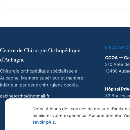
LIEUX DE 
Centre de Chirurgie Orthopédique
CCOA — Ca
d’Aubagne
210 Allée de
Chirurgie orthopédique spécialisée à
13400 Auba
Aubagne. Membre supérieur et membre
04 42 03
inférieur, par deux chirurgiens dédiés.
Hôpital Pri
33 Boulevar
cabinetortho@hotmail.fr
13400 Auba
Nous utilisons des cookies de mesure d’audienc
04 91 88
améliorer votre expérience. Aucune donnée n’es
savoir plus
.