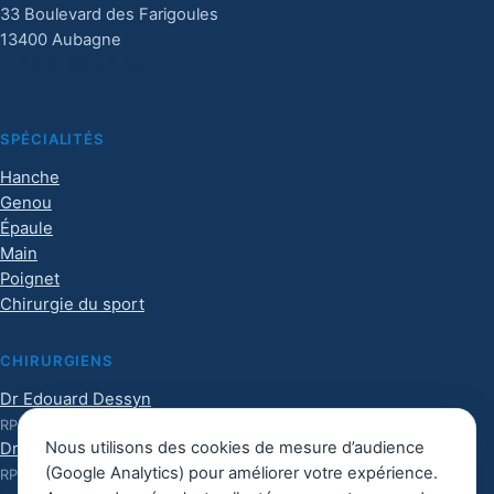
33 Boulevard des Farigoules
13400 Aubagne
04 91 88 43 39
SPÉCIALITÉS
Hanche
Genou
Épaule
Main
Poignet
Chirurgie du sport
CHIRURGIENS
Dr Edouard Dessyn
RPPS :
10101017126
Nous utilisons des cookies de mesure d’audience
Dr Harrisson Haight
(Google Analytics) pour améliorer votre expérience.
RPPS :
10101992328