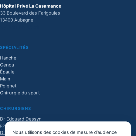
Hôpital Privé La Casamance
33 Boulevard des Farigoules
13400 Aubagne
04 91 88 43 39
SPÉCIALITÉS
Hanche
Genou
Épaule
Main
Poignet
Chirurgie du sport
CHIRURGIENS
Dr Edouard Dessyn
RPPS :
10101017126
Nous utilisons des cookies de mesure d’audience
Dr Harrisson Haight