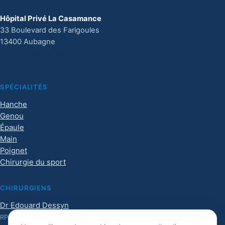
Hôpital Privé La Casamance
33 Boulevard des Farigoules
13400 Aubagne
04 91 88 43 39
SPÉCIALITÉS
Hanche
Genou
Épaule
Main
Poignet
Chirurgie du sport
CHIRURGIENS
Dr Edouard Dessyn
RPPS :
10101017126