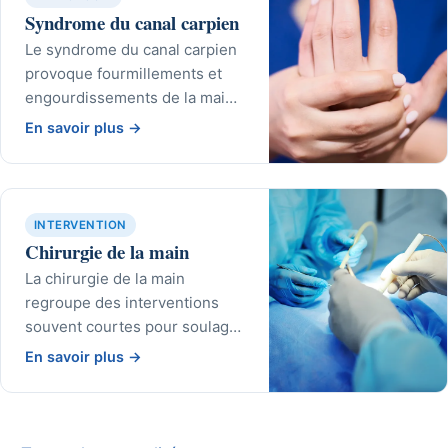
Syndrome du canal carpien
Le syndrome du canal carpien
provoque fourmillements et
engourdissements de la main
par compression d'un nerf au
En savoir plus
→
poignet. Des solutions
efficaces existent pour
soulager.
INTERVENTION
Chirurgie de la main
La chirurgie de la main
regroupe des interventions
souvent courtes pour soulager
douleurs, blocages et
En savoir plus
→
compressions et retrouver
l'usage de la main.