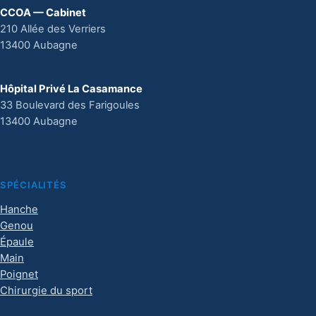
CCOA — Cabinet
210 Allée des Verriers
13400 Aubagne
04 42 03 14 33
Hôpital Privé La Casamance
33 Boulevard des Farigoules
13400 Aubagne
04 91 88 43 39
SPÉCIALITÉS
Hanche
Genou
Épaule
Main
Poignet
Chirurgie du sport