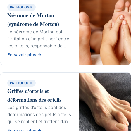
PATHOLOGIE
Névrome de Morton
(syndrome de Morton)
Le névrome de Morton est
l’irritation d’un petit nerf entre
les orteils, responsable de
brûlures dans l’avant-pied.
En savoir plus
→
Des solutions efficaces
permettent de soulager la
douleur et de retrouver un
chaussage confortable.
PATHOLOGIE
Griffes d'orteils et
déformations des orteils
Les griffes d’orteils sont des
déformations des petits orteils
qui se replient et frottent dans
la chaussure. Des solutions
En savoir plus
→