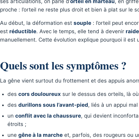
ses articulations, on parle d’
orteil en marteau
, en grif
proche : l’orteil ne reste plus droit et bien à plat sur le so
Au début, la déformation est
souple
: l’orteil peut enco
est
réductible
. Avec le temps, elle tend à devenir
raide
manuellement. Cette évolution explique pourquoi il est u
Quels sont les symptômes ?
La gêne vient surtout du frottement et des appuis anorma
des
cors douloureux
sur le dessus des orteils, là où 
des
durillons sous l’avant-pied
, liés à un appui mal 
un
conflit avec la chaussure
, qui devient inconfort
étroits ;
une
gêne à la marche
et, parfois, des rougeurs ou u