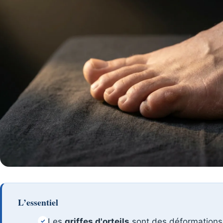
L’essentiel
Les
griffes d'orteils
sont des déformations d
✓