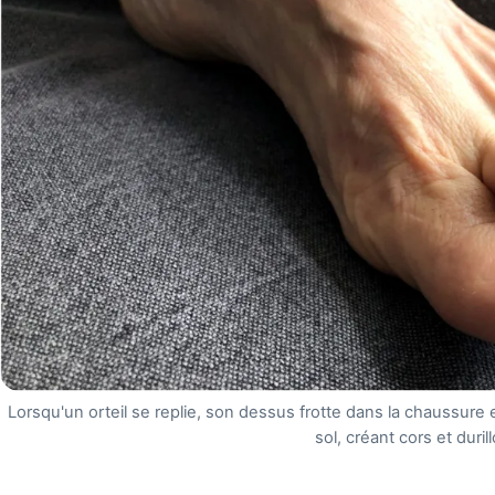
Lorsqu'un orteil se replie, son dessus frotte dans la chaussure
sol, créant cors et duril