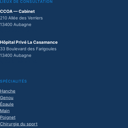
LIEUX DE CONSULTATION
CCOA — Cabinet
210 Allée des Verriers
13400 Aubagne
04 42 03 14 33
Hôpital Privé La Casamance
33 Boulevard des Farigoules
13400 Aubagne
04 91 88 43 39
SPÉCIALITÉS
Hanche
Genou
Épaule
Main
Poignet
Chirurgie du sport